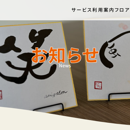
サービス
利用案内
フロア
サービス
お知らせ
利用案内
フロアガイド
お知らせ
News
企業案内
採用情報
お問い合わせ
0772-62-3038