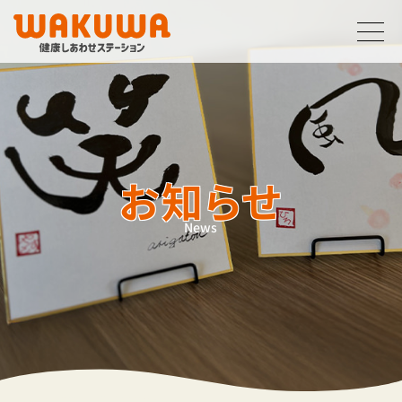
サービス
利用案内
フロアガイド
お知らせ
お知らせ
企業案内
News
採用情報
お問い合わせ
0772-62-3038